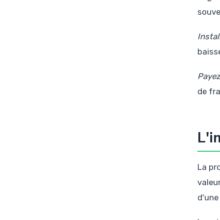
souve
Instal
baisse
Payez
de fr
L'i
La pr
valeu
d'une