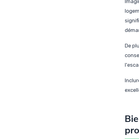
Imagi
logem
signi
démar
De pl
conse
l'esca
Inclu
excel
Bie
pro