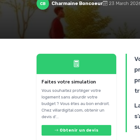
Charmaine Boncoeur
23 March 202
CB
V
p
p
Faites votre simulation
tr
Vous souhaitez protéger votre
logement sans alourdir votre
budget ? Vous êtes au bon endroit.
L
Chez villardigital.com, obtenir un
s
devis d'...
s
Obtenir un devis