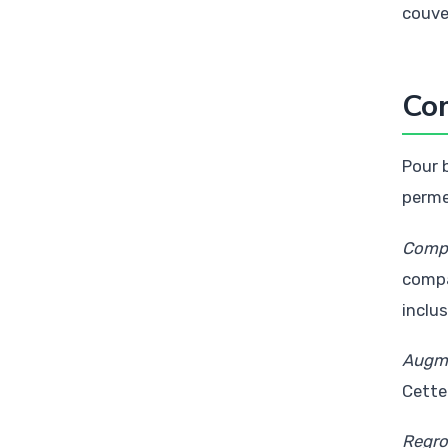
couve
Com
Pour 
perme
Compa
compa
inclus
Augme
Cette
Regro