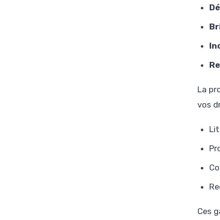
Dé
Br
In
Re
La pr
vos dr
Li
Pr
Co
Re
Ces g