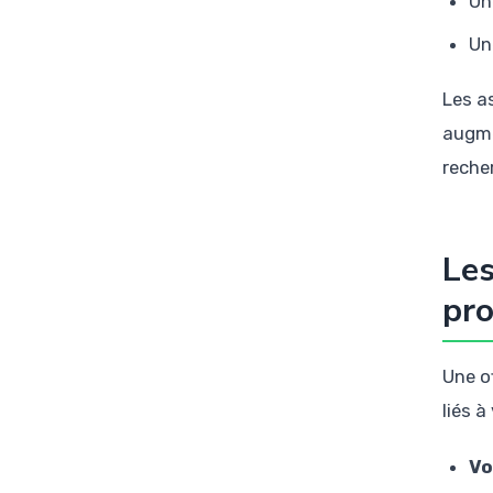
Un
Un
Les a
augme
reche
Les
pro
Une of
liés à
Vo